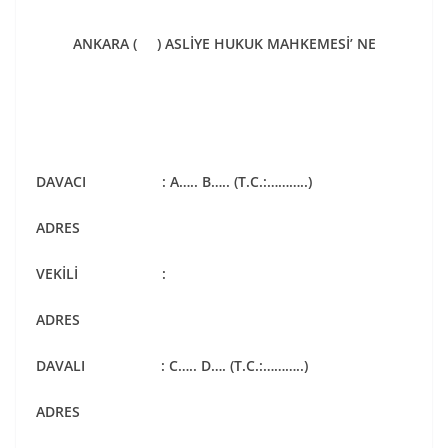
ANKARA ( ) ASLİYE HUKUK MAHKEMESİ’ NE
DAVACI : A….. B….. (T.C.:………..)
ADRES
VEKİLİ :
ADRES
DAVALI :
C….. D…. (T.C.:………..)
ADRES