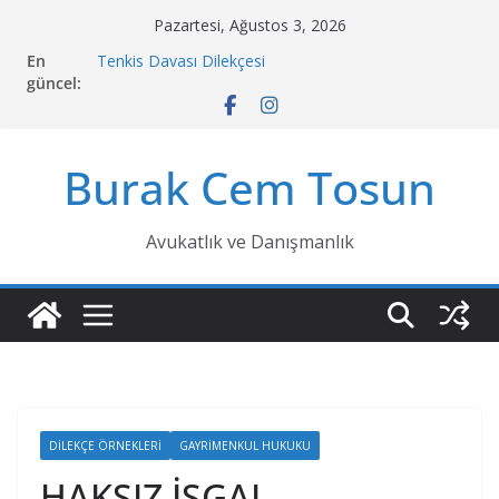
Skip
Pazartesi, Ağustos 3, 2026
to
En
Tenkis Davası Dilekçesi
content
güncel:
Sulh Hukuk Mahkemesi Tahliye Kararının İcrası
Fiziksel Şiddet Sebebiyle Boşanma Davası
Taşınmaz Üzerindeki Ortaklığın Satış Suretiyle
Giderilmesi Davası
Burak Cem Tosun
Vasiyetname Nedir, Çeşitleri Nelerdir, Nasıl
Düzenlenir?
Avukatlık ve Danışmanlık
DİLEKÇE ÖRNEKLERİ
GAYRİMENKUL HUKUKU
HAKSIZ İŞGAL