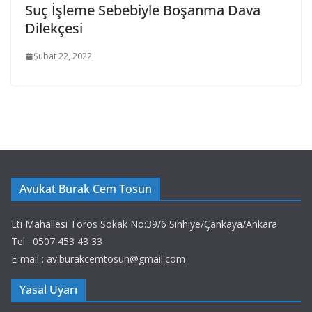
Suç İşleme Sebebiyle Boşanma Dava
Dilekçesi
Şubat 22, 2022
Avukat Burak Cem Tosun
Eti Mahallesi Toros Sokak No:39/6 Sıhhiye/Çankaya/Ankara
Tel : 0507 453 43 33
E-mail : av.burakcemtosun@gmail.com
Yasal Uyarı