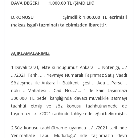
DAVA DEĞERİ :1.000,00 TL (ŞİMDİLİK)
D.KONUSU :Şimdilik 1.000,00 TL ecrimisil
(haksız işgal) tazminatı talebimizden ibarettir.
AÇIKLAMALARIMIZ
1.Davalı taraf, ekte sunduğumuz Ankara …. Noterliği, …/
…/2021 Tarih, ….. Yevmiye Numaralı Taşınmaz Satış Vaadi
Sözleşmesi ile Ankara İli Batıkent İlçesi … Ada ….Parsel…
nolu ….Mahallesi ….Cad No:…/…. ‘ de kain taşınmazı
300.000 TL bedel karşılığında davacı müvekkile satmayı
taahhüt etmiş ve söz konusu taahhütnamede de
taşınmazı …/…/2021 tarihinde tahliye edeceğini belirtmiştir.
2.Söz konusu taahhütname uyarınca …/…/2021 tarihinde
Yenimahalle Tapu Müdürlüğü’ nde taşınmazın devri