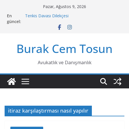
Skip
Pazar, Ağustos 9, 2026
to
En
Tenkis Davası Dilekçesi
content
güncel:
Sulh Hukuk Mahkemesi Tahliye Kararının İcrası
Fiziksel Şiddet Sebebiyle Boşanma Davası
Taşınmaz Üzerindeki Ortaklığın Satış Suretiyle
Giderilmesi Davası
Burak Cem Tosun
Vasiyetname Nedir, Çeşitleri Nelerdir, Nasıl
Düzenlenir?
Avukatlık ve Danışmanlık
itiraz karşılaştırması nasıl yapılır